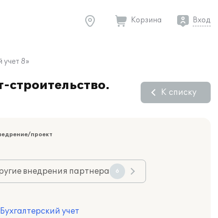
Корзина
Вход
 учет 8»
-строительство.
К списку
недрение/проект
ругие внедрения партнера
6
 Бухгалтерский учет