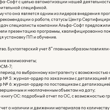
фа-Софт с целью автоматизации нашей деятельност
роительной спецификой.
 что она является одним из лидеров внедрения про
 рекомендации о работе, статусы Центр Сертифицир
адач специалисты компании Альфа-Софт предложили
ровели презентацию программы, квалифицированно пок
я установку ПП и обучение.
тво. Бухгалтерский учет 8" главным образом повлиял
ние взаимозачеты;
ЭСМ-7;
 период по выбранному контрагенту с возможностью о
 № 5: журнал-ордер по заказчикам с детализацией п
 № 6: журнал-ордер по поставщикам с детализацией
авершенным и неоплаченным объектам на дату;
нигу ОС: подробный отчет по ОС, с возможностью гр
ет о наличии и движении материалов по количеству 