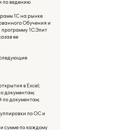
и по ведению
грамм 1С на рынке
ованного Обучения и
 программу 1C:Элит
азав ее
и следующие
ткрытия в Excel;
о документам;
 по документам;
уппировки по ОС и
и сумме по каждому