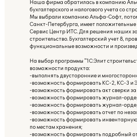
Наша фирма обратилась в компанию Аль
бухгалтерского и налогового учета со ст
Мы выбрали компанию Альфа-Софт, потому
Санкт-Петербурга, имеет положительные
Сервис Центр ИТС. Для решения наших з
строительство. Бухгалтерский учет 8, п
функциональные возможности и произвед
На выбор программы "1C:Элит строительс
возможности продукта:
-выполнять двусторонние и многосторон
-возможность формировать КС-2, КС-3 и 
-возможность формировать акт сверки за
-возможность формировать журнал-ордер
-возможность формировать журнал-ордер
-возможность формировать отчет по нез
-возможность формировать инвентарную к
по местам хранения;
-возможность формировать подробный отч