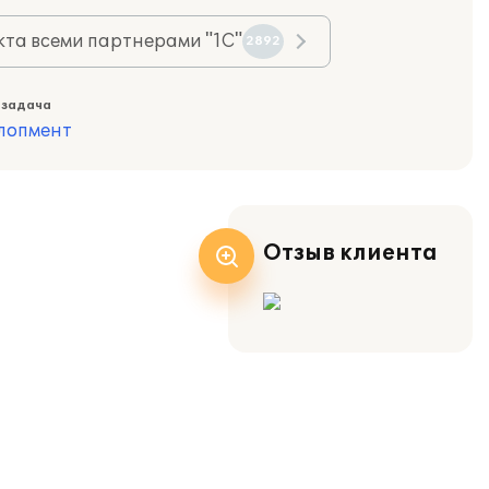
та всеми партнерами "1С"
2892
 задача
лопмент
Отзыв клиента