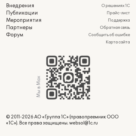
Внедрения
О решениях 1С
Публикации
Прайс-лист
Мероприятия
Поддержка
Партнеры
Обратная связь
Форум
Сообщить об ошибке
Карта сайта
Мы в Max
© 2011-2026 АО «Группа 1С» (правопреемник ООО
«1С»). Все права защищены.
websol@1c.ru