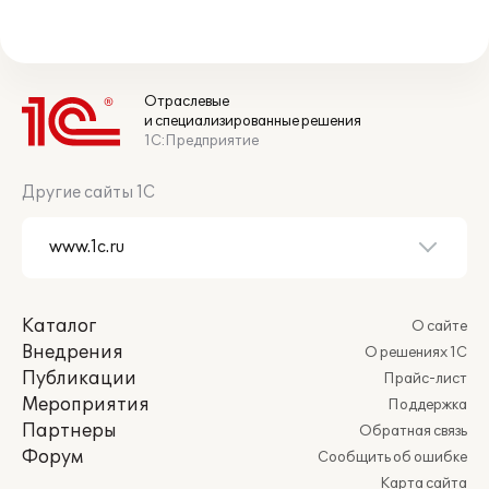
Отраслевые
и специализированные решения
1С:Предприятие
Другие сайты 1С
Каталог
О сайте
Внедрения
О решениях 1С
Публикации
Прайс-лист
Мероприятия
Поддержка
Партнеры
Обратная связь
Форум
Сообщить об ошибке
Карта сайта