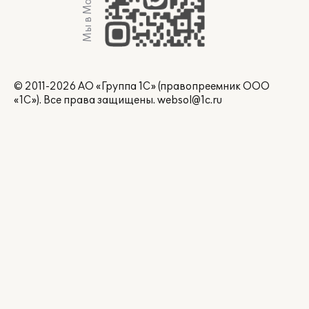
Мы в Max
© 2011-2026 АО «Группа 1С» (правопреемник ООО
«1С»). Все права защищены.
websol@1c.ru