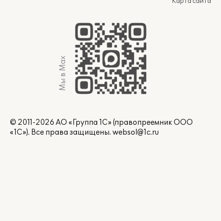
Карта сайта
Мы в Max
© 2011-2026 АО «Группа 1С» (правопреемник ООО
«1С»). Все права защищены.
websol@1c.ru