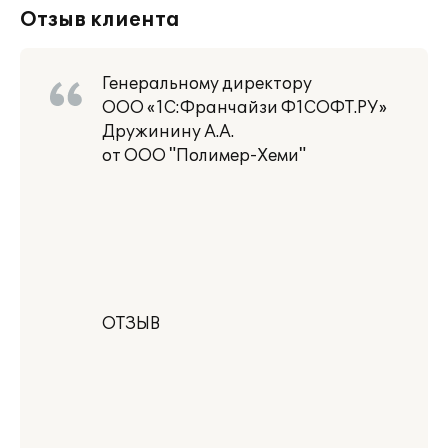
Отзыв клиента
Генеральному директору
ООО «1C:Франчайзи Ф1СОФТ.РУ»
Дружинину А.А.
от ООО "Полимер-Хеми"
ОТЗЫВ