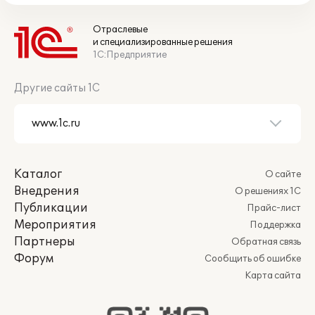
Отраслевые
и специализированные решения
1С:Предприятие
Другие сайты 1С
Каталог
О сайте
Внедрения
О решениях 1С
Публикации
Прайс-лист
Мероприятия
Поддержка
Партнеры
Обратная связь
Форум
Сообщить об ошибке
Карта сайта