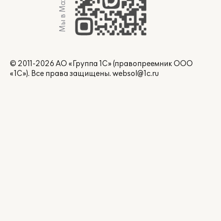
Мы в Max
© 2011-2026 АО «Группа 1С» (правопреемник ООО
«1С»). Все права защищены.
websol@1c.ru