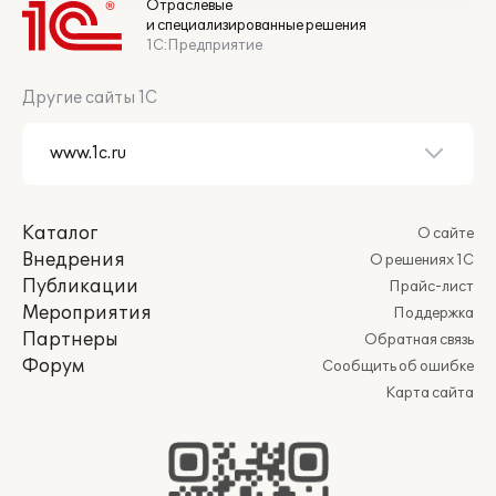
Отраслевые
и специализированные решения
1С:Предприятие
Другие сайты 1С
Каталог
О сайте
Внедрения
О решениях 1С
Публикации
Прайс-лист
Мероприятия
Поддержка
Партнеры
Обратная связь
Форум
Сообщить об ошибке
Карта сайта