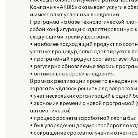
После детального изучения рынка постав
Компания «AKBIS» оказывает услуги в об
и имеет опыт успешных внедрений.
Программа на базе технологической пла
собой конфигурацию, адаптированную к 
следующими преимуществами:
• наиболее подходящий продукт по соо
учетных процедур, легко адаптируется п
• программный продукт соответствует А
• регулярно обновляемые версии програм
• оптимальные сроки внедрения.
В рамках реализации проекта внедрения 
зарплаты удалось решить ряд вопросов и
• учет нескольких организаций в одной б
• экономия времени с новой программой (
автоматически)
• процесс расчета заработной платы был
• был упорядочен документооборот по кад
• сокращение сроков получения отчетнос