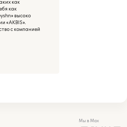
аких как
ебя как
yshn» высоко
ии «AKBIS».
ство с компанией
Мы в Max