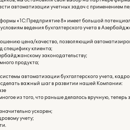
щиков, мы остановили свой выбор на партнере фирмы 
ласти автоматизации учетных задач с применением п
тформы «1С:Предприятие 8» имеет большой потенциал
условиям ведения бухгалтерского учета в Азербайдж
тношению цена/качество, позволяющий автоматизиро
од специфику клиента;
зербайджанскому законодательству;
много продукта;
системы автоматизации бухгалтерского учета, кадров
 сделать важный шаг в развитии нашей Компании:
азе
многое из того, что раньше делалось вручную, теперь
 значительно ускорен;
ровому учету;
ти.