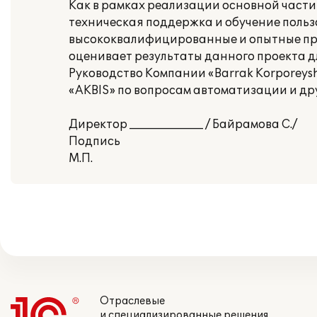
Как в рамках реализации основной части 
техническая поддержка и обучение польз
высококвалифицированные и опытные про
оценивает результаты данного проекта дл
Руководство Компании «Barrak Korporeys
«AKBIS» по вопросам автоматизации и дру
Директор _____________ / Байрамова С./
Подпись
М.П.
Отраслевые
и специализированные решения