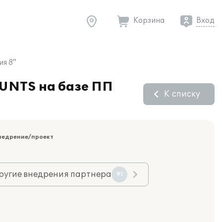
Корзина
Вход
ия 8"
OUNTS на базе ПП
К списку
недрение/проект
ругие внедрения партнера
91