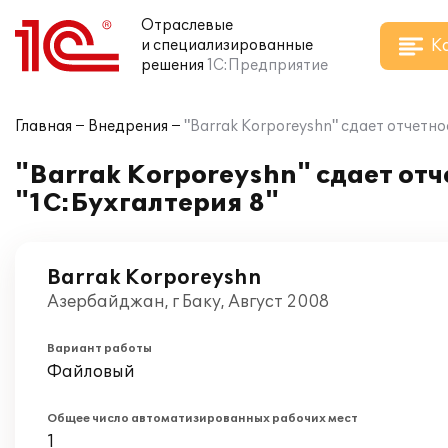
Отраслевые
К
и специализированные
решения
1С:Предприятие
Главная
Внедрения
"Barrak Korporeyshn" сдает отчетн
"Barrak Korporeyshn" сдает от
"1С:Бухгалтерия 8"
Barrak Korporeyshn
Азербайджан, г Баку, Август 2008
Вариант работы
Файловый
Общее число автоматизированных рабочих мест
1