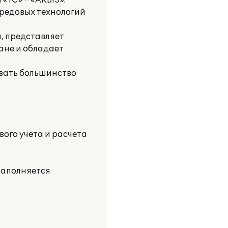
«1С» – «AKBIS».
ередовых технологий
, представляет
ане и обладает
вать большинство
ого учета и расчета
 заполняется