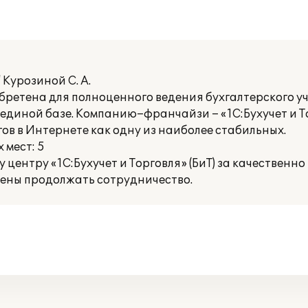
Курозиной С. А.
бретена для полноценного ведения бухгалтерского уч
единой базе. Компанию–франчайзи – «1С:Бухучет и То
ов в Интернете как одну из наиболее стабильных.
 мест: 5
центру «1С:Бухучет и Торговля» (БиТ) за качественн
рены продолжать сотрудничество.