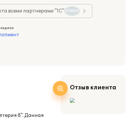
та всеми партнерами "1С"
575825
 задача
лопмент
Отзыв клиента
лтерия 8". Данная