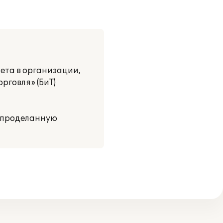
ета в организации,
рговля» (БиТ)
о проделанную