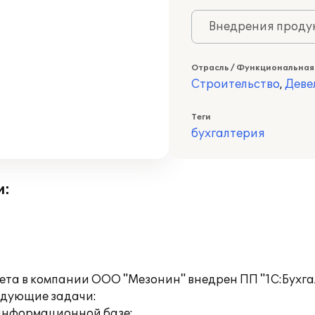
Внедрения продук
Отрасль / Функциональная
Строительство
,
Деве
Теги
бухгалтерия
и:
чета в компании ООО "Мезонин" внедрен ПП "1С:Бухга
едующие задачи:
 информационной базе;