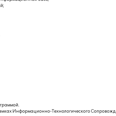
й;
;
ограммой.
рамках Информационно-Технологического Сопровожде