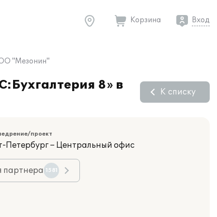
Корзина
Вход
ООО "Мезонин"
C:Бухгалтерия 8» в
К списку
недрение/проект
кт-Петербург – Центральный офис
я партнера
1581