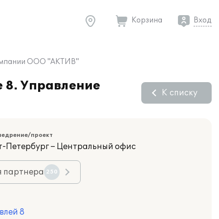
Корзина
Вход
компании ООО "АКТИВ"
 8. Управление
К списку
недрение/проект
кт-Петербург – Центральный офис
я партнера
250
влей 8