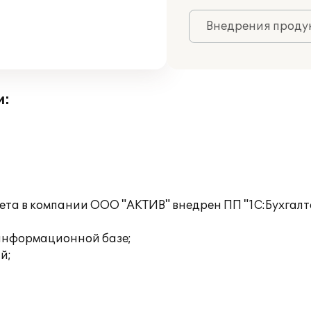
Внедрения продук
и:
чета в компании ООО "АКТИВ" внедрен ПП "1С:Бухгал
 информационной базе;
й;