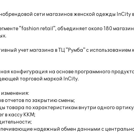
брендовой сети магазинов женской одежды InCity в Т
менте "fashion retail", объединяет около 180 магазин
ых.
вный учет магазина в ТЦ "Румба" с использованием к
ая конфигурация на основе программного продукта 
ющей торговой маркой InCity.
 изменения:
в отчетов по закрытию смены;
цы товара по характеристикам внутри одного артику
г в кассу ККМ;
дительности;
еспечивающие надежный обмен данными с центральн