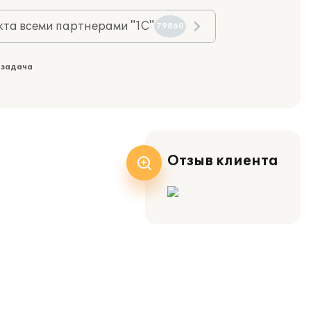
та всеми партнерами "1С"
79860
 задача
Отзыв клиента