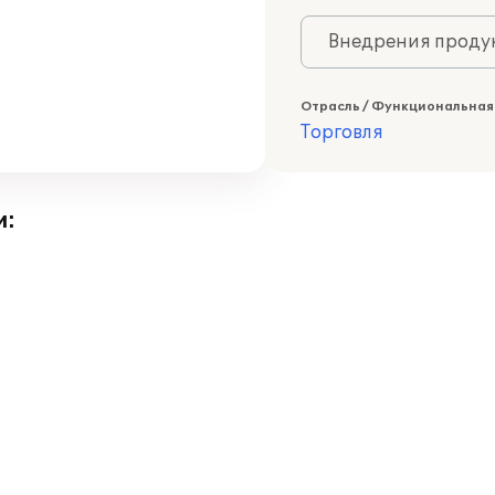
Внедрения продук
Отрасль / Функциональная
Торговля
и: