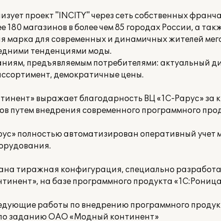
зует проект "INCITY" через сеть собственных франч
е 180 магазинов в более чем 85 городах России, а так
вая марка для современных и динамичных жителей ме
ледними тенденциями моды.
ваниям, предъявляемым потребителями: актуальный д
ассортимент, демократичные цены.
тинент» выражает благодарность ВЦ «1С-Рарус» за
в путем внедрения современного программного прод
рус» полностью автоматизирован оперативный учет 
борудования.
вана тиражная конфигурация, специально разработ
инент», на базе программного продукта «1С:Роница 
едующие работы по внедрению программного продук
 по заданию ОАО «Модный континент»