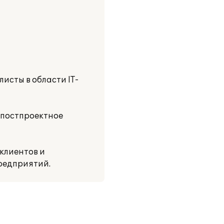
исты в области IT-
 постпроектное
клиентов и
редприятий.