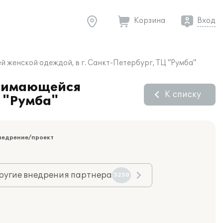
Корзина
Вход
 женской одеждой, в г. Санкт-Петербург, ТЦ "Румба"
анимающейся
К списку
Ц "Румба"
недрение/проект
ругие внедрения партнера
5250