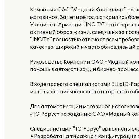
Компания ОАО "Модный Континент" реали
магазинов. За четыре года открылись боле
Украине и Армении. "INCITY" - это торго
активный образ жизни, следящих за пос
"INCITY" полностью отвечает всем требо
качество, широкий и часто обновляемый 
Руководство Компании ОАО «Модный кон
помощь в автоматизации бизнес-процессо
В ходе проекта специалистами ВЦ «1С-Ра
использованием кассового и торгового о
Для автоматизации магазинов использо
«1С-Рарус» по заданию ОАО «Модный конт
Специалистами "1С-Рарус" выполнены сл
• Разработана тиражная конфигурация