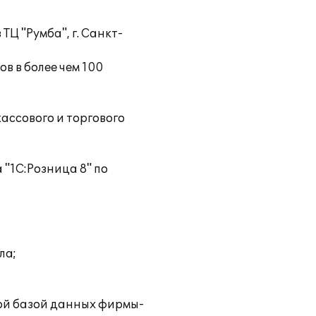
Ц "Румба", г. Санкт-
ов в более чем 100
ассового и торгового
"1С:Розница 8" по
ла;
ой базой данных фирмы-