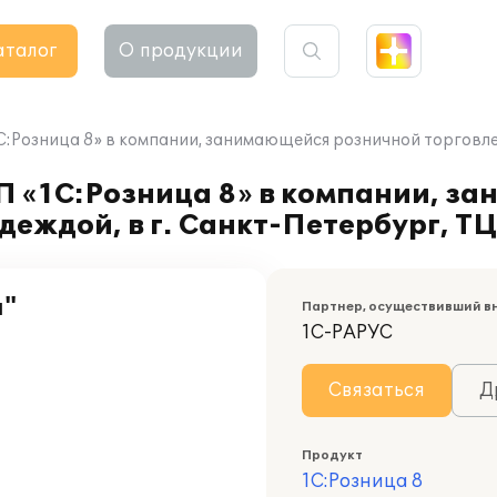
аталог
О продукции
С:Розница 8» в компании, занимающейся розничной торговлей
П «1С:Розница 8» в компании, з
деждой, в г. Санкт-Петербург, Т
а"
Партнер, осуществивший в
1С-РАРУС
Связаться
Д
Продукт
1С:Розница 8