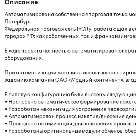
Описание
Автоматизирована собственная торговая точка моно
Петербург.
Федеральная торговая сеть InCity, работающая в сег
городах РФ: как собственных, так и франчайзингов
В ходе проекта полностью автоматизирован операти
оборудования.
При автоматизации магазина использована тиражн
заданию компании ОАО «Модный континент», владе
В типовую конфигурацию были внесены следующие
• Настроено автоматическое формирование пакето
• Разработан механизм для устранения пересорти
• Автоматизирован процесс изъятия/внесения дене
• Проведена оптимизация для повышения произво
• Разработаны оригинальные модули обменов, об