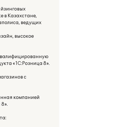
айзинговых
же в Казахстане,
гаполиса, ведущих
изайн, высокое
 квалифицированную
укта «1С:Розница 8».
магазинов с
анная компанией
8».
та: