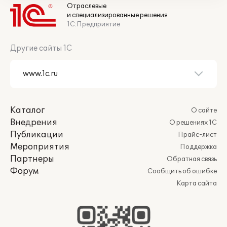
Отраслевые
и специализированные решения
1С:Предприятие
Другие сайты 1С
Каталог
О сайте
Внедрения
О решениях 1С
Публикации
Прайс-лист
Мероприятия
Поддержка
Партнеры
Обратная связь
Форум
Сообщить об ошибке
Карта сайта