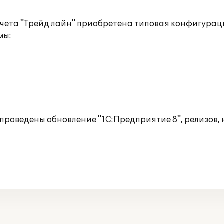
чета "Трейд лайн" приобретена типовая конфигураци
мы:
е проведены обновление "1С:Предприятие 8", релизов,