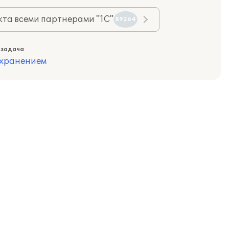
та всеми партнерами "1С"
89264
 задача
охранением