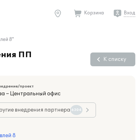
Корзина
Вход
лей 8"
ения ПП
К списку
недрение/проект
ва – Центральный офис
ругие внедрения партнера
6304
влей 8