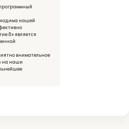
й программный
обходима нашей
ффективно
ие 8» является
менной
приятно внимательное
и на наши
альнейшее