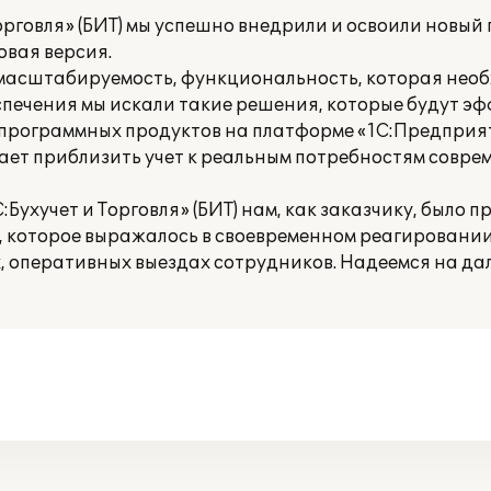
орговля» (БИТ) мы успешно внедрили и освоили новы
овая версия.
у масштабируемость, функциональность, которая не
печения мы искали такие решения, которые будут э
а программных продуктов на платформе «1С:Предприят
ает приблизить учет к реальным потребностям совре
Бухучет и Торговля» (БИТ) нам, как заказчику, было 
, которое выражалось в своевременном реагировани
, оперативных выездах сотрудников. Надеемся на д