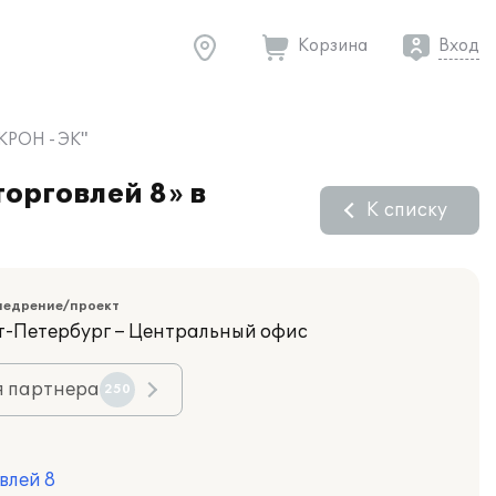
Корзина
Вход
КРОН - ЭК"
орговлей 8» в
К списку
недрение/проект
кт-Петербург – Центральный офис
я партнера
250
влей 8