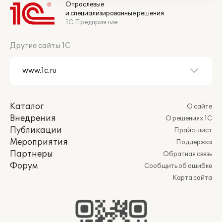
Отраслевые
и специализированные решения
1С:Предприятие
Другие сайты 1С
Каталог
О сайте
Внедрения
О решениях 1С
Публикации
Прайс-лист
Мероприятия
Поддержка
Партнеры
Обратная связь
Форум
Сообщить об ошибке
Карта сайта