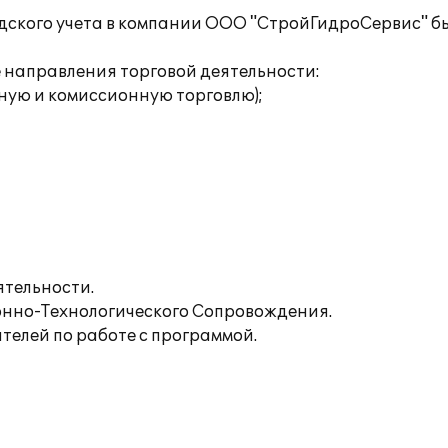
адского учета в компании ООО "СтройГидроСервис" б
направления торговой деятельности:
ную и комиссионную торговлю);
ятельности.
нно-Технологического Сопровождения.
телей по работе с программой.