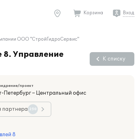
Корзина
Вход
 компании ООО "СтройГидроСервис"
 8. Управление
К списку
недрение/проект
кт-Петербург – Центральный офис
я партнера
250
влей 8