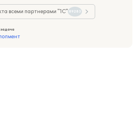
та всеми партнерами "1С"
89283
 задача
лопмент