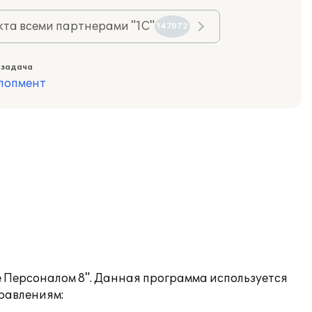
та всеми партнерами "1С"
147072
 задача
лопмент
 Персоналом 8". Данная программа используется
равлениям: