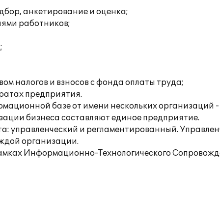
дбор, анкетирование и оценка;
иями работников;
;
ом налогов и взносов с фонда оплаты труда;
тратах предприятия.
рмационной базе от имени нескольких организаций 
изации бизнеса составляют единое предприятие.
та: управленческий и регламентированный. Управленч
аждой организации.
амках Информационно-Технологического Сопровожден