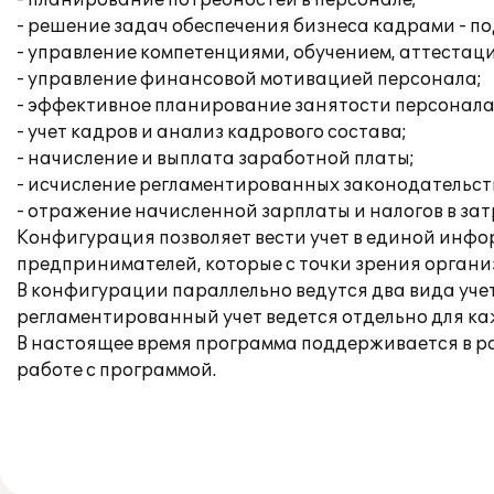
- планирование потребностей в персонале;
- решение задач обеспечения бизнеса кадрами - по
- управление компетенциями, обучением, аттестац
- управление финансовой мотивацией персонала;
- эффективное планирование занятости персонала
- учет кадров и анализ кадрового состава;
- начисление и выплата заработной платы;
- исчисление регламентированных законодательств
- отражение начисленной зарплаты и налогов в за
Конфигурация позволяет вести учет в единой инфо
предпринимателей, которые с точки зрения орган
В конфигурации параллельно ведутся два вида уче
регламентированный учет ведется отдельно для к
В настоящее время программа поддерживается в р
работе с программой.