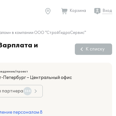
Корзина
Вход
оналом» в компании ООО "СтройГидроСервис"
 Зарплата и
К списку
недрение/проект
кт-Петербург – Центральный офис
я партнера
364
ление персоналом 8