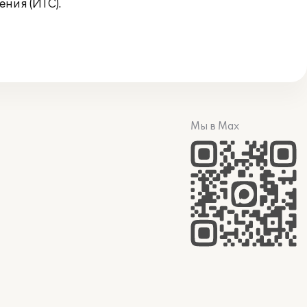
ния (ИТС).
Мы в Max