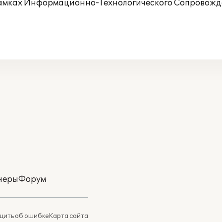
рамках Информационно-Технологического Сопровожде
неры
Форум
ить об ошибке
Карта сайта