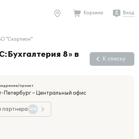
Корзина
Вход
ЗАО "Скорпион"
C:Бухгалтерия 8» в
К списку
недрение/проект
кт-Петербург – Центральный офис
я партнера
1581