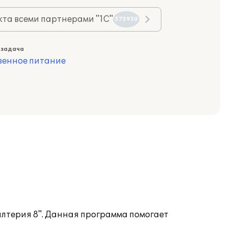
та всеми партнерами "1С"
575930
 задача
венное питание
алтерия 8". Данная программа помогает