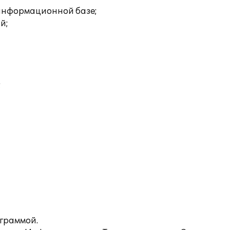
 информационной базе;
й;
;
ограммой.