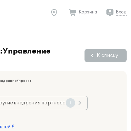
Корзина
Вход
С:Управление
К списку
недрение/проект
ругие внедрения партнера
1
влей 8