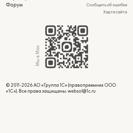
Форум
Сообщить об ошибке
Карта сайта
Мы в Max
© 2011-2026 АО «Группа 1С» (правопреемник ООО
«1С»). Все права защищены.
websol@1c.ru