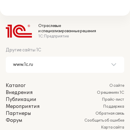
Отраслевые
и специализированные решения
1С:Предприятие
Другие сайты 1С
Каталог
О сайте
Внедрения
О решениях 1С
Публикации
Прайс-лист
Мероприятия
Поддержка
Партнеры
Обратная связь
Форум
Сообщить об ошибке
Карта сайта