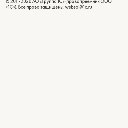
© 2011-2026 АО «Группа 1С» (правопреемник ООО
«1С»). Все права защищены.
websol@1c.ru