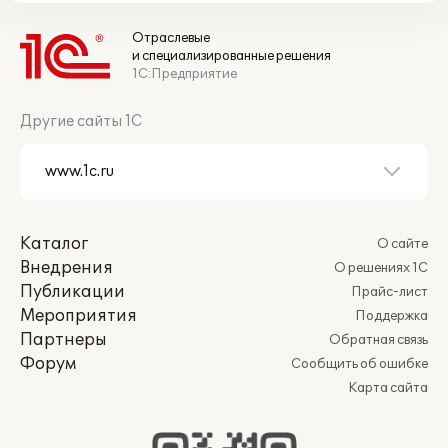
Отраслевые
и специализированные решения
1С:Предприятие
Другие сайты 1С
Каталог
О сайте
Внедрения
О решениях 1С
Публикации
Прайс-лист
Мероприятия
Поддержка
Партнеры
Обратная связь
Форум
Сообщить об ошибке
Карта сайта