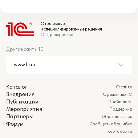
Отраслевые
и специализированные решения
1С:Предприятие
Другие сайты 1С
Каталог
О сайте
Внедрения
О решениях 1С
Публикации
Прайс-лист
Мероприятия
Поддержка
Партнеры
Обратная связь
Форум
Сообщить об ошибке
Карта сайта