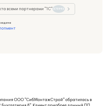
та всеми партнерами "1С"
575993
 задача
лопмент
 компания ООО "СибМонтажСтрой" обратилась в
:Бухгалтерия 8". Клиент приобрел данный ПП,