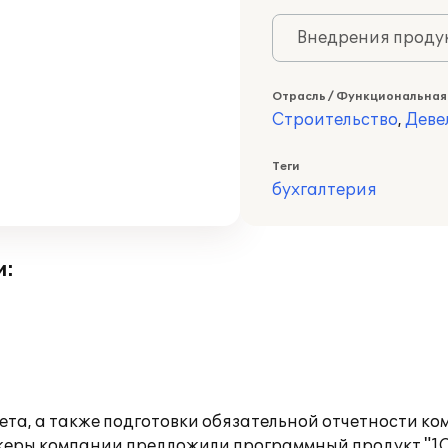
Внедрения продук
Отрасль / Функциональная
Строительство
,
Деве
Теги
бухгалтерия
и:
чета, а также подготовки обязательной отчетности
еджеры компании предложили программный продукт "1С