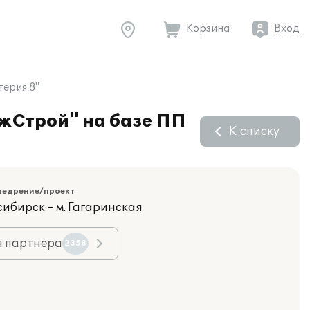
Корзина
Вход
ерия 8"
жСтрой" на базе ПП
К списку
недрение/проект
сибирск – м. Гагаринская
я партнера
2358