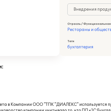
Внедрения продук
Отрасль / Функциональная
Рестораны и общест
Теги
бухгалтерия
и:
чета в Компании ООО "ТПК "ДИАЛЕКС" используется п
оводство компании учитывало то, что ПП «1С:Бухгал