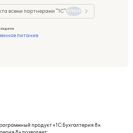
та всеми партнерами "1С"
575825
 задача
венное питание
рограммный продукт «1С:Бухгалтерия 8».
терия 8» позволяет: