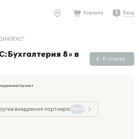
Корзина
Вход
 "ДИАЛЕКС"
С:Бухгалтерия 8» в
К списку
недрение/проект
ругие внедрения партнера
28445