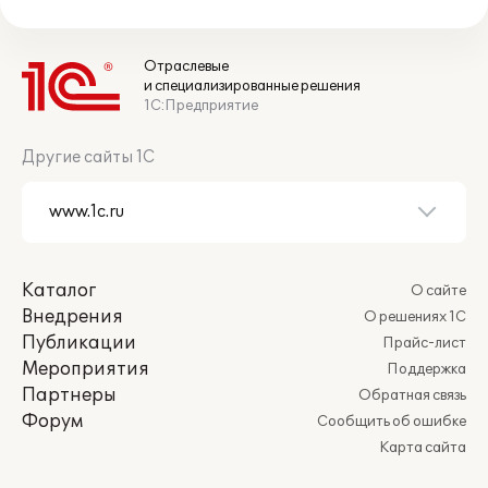
Отраслевые
и специализированные решения
1С:Предприятие
Другие сайты 1С
Каталог
О сайте
Внедрения
О решениях 1С
Публикации
Прайс-лист
Мероприятия
Поддержка
Партнеры
Обратная связь
Форум
Сообщить об ошибке
Карта сайта