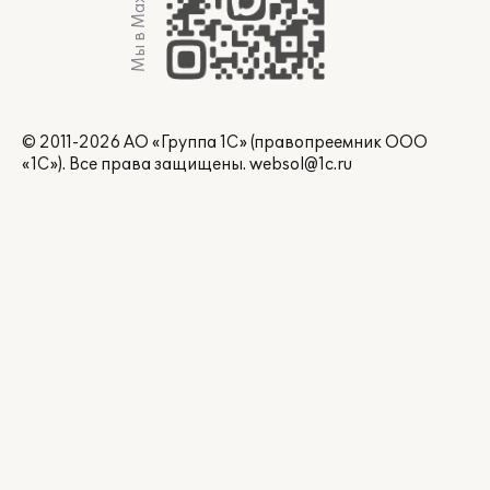
Мы в Max
© 2011-2026 АО «Группа 1С» (правопреемник ООО
«1С»). Все права защищены.
websol@1c.ru