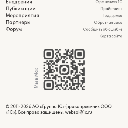
Внедрения
О решениях 1С
Публикации
Прайс-лист
Мероприятия
Поддержка
Партнеры
Обратная связь
Форум
Сообщить об ошибке
Карта сайта
Мы в Max
© 2011-2026 АО «Группа 1С» (правопреемник ООО
«1С»). Все права защищены.
websol@1c.ru