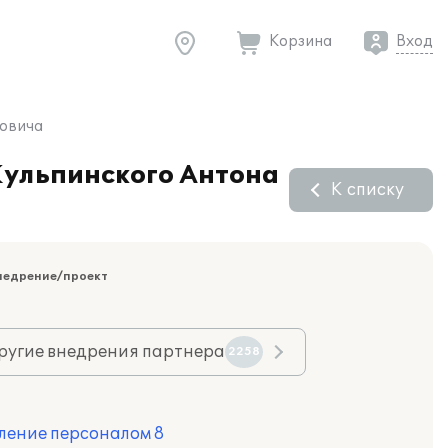
Корзина
Вход
вовича
Кульпинского Антона
К списку
недрение/проект
ругие внедрения партнера
2258
ление персоналом 8