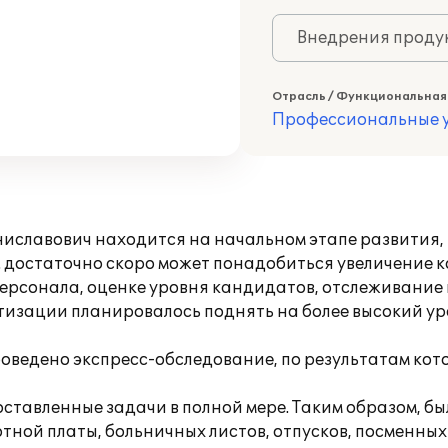
Внедрения продук
Отрасль / Функциональная
Профессиональные у
ниславович находится на начальном этапе развития,
 достаточно скоро может понадобиться увеличение к
персонала, оценке уровня кандидатов, отслеживание
изации планировалось поднять на более высокий уро
оведено экспресс-обследование, по результатам кот
тавленные задачи в полной мере. Таким образом, б
ной платы, больничных листов, отпусков, посменных в