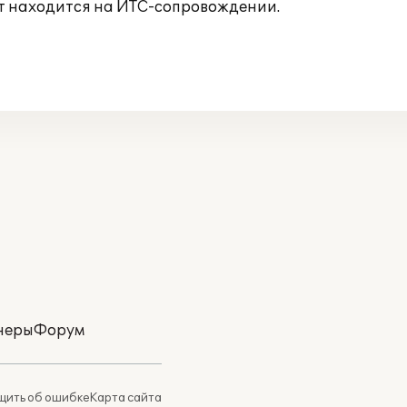
т находится на ИТС-сопровождении.
неры
Форум
ить об ошибке
Карта сайта