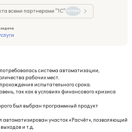
та всеми партнерами "1С"
147084
 задача
слуги
 потребовалась система автоматизации,
оличества рабочих мест.
 прохождения испытательного срока.
вень, так как в условиях финансового кризиса
орого был выбран программный продукт
ыл автоматизирован участок «Расчёт», позволяющий
ыходов и т.д.