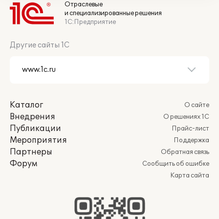
Отраслевые
и специализированные решения
1С:Предприятие
Другие сайты 1С
Каталог
О сайте
Внедрения
О решениях 1С
Публикации
Прайс-лист
Мероприятия
Поддержка
Партнеры
Обратная связь
Форум
Сообщить об ошибке
Карта сайта