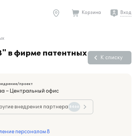
Корзина
Вход
ых
8" в фирме патентных
К списку
недрение/проект
ва – Центральный офис
ругие внедрения партнера
8466
ление персоналом 8