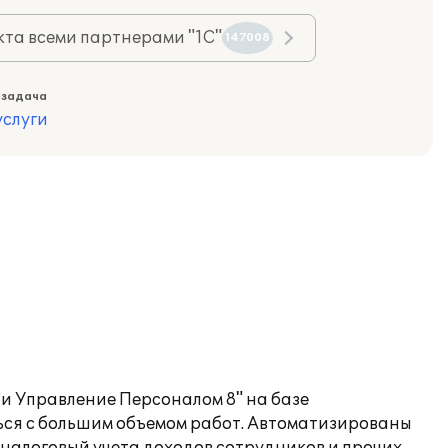
та всеми партнерами "1С"
147008
 задача
слуги
и Управление Персоналом 8" на базе
ься с большим объемом работ. Автоматизированы