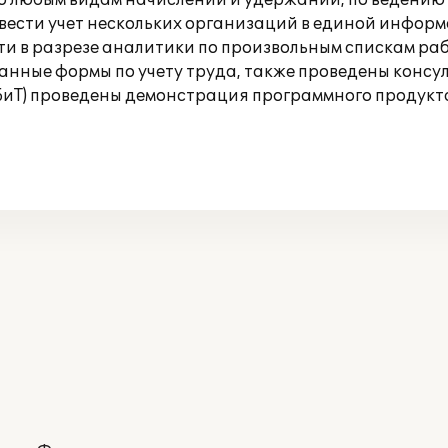
о любым видам начислений и удержаний, по ведению 
 вести учет нескольких организаций в единой информ
ти в разрезе аналитики по произвольным спискам р
нные формы по учету труда, также проведены консуль
(БиТ) проведены демонстрация программного продукт