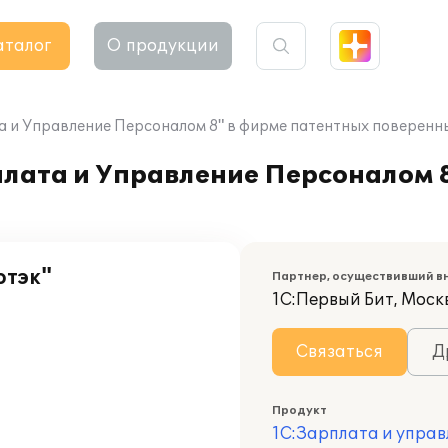
аталог
О продукции
та и Управление Персоналом 8" в фирме патентных поверенн
плата и Управление Персоналом 
отэк"
Партнер, осуществивший в
1С:Первый Бит, Моск
Связаться
Д
Продукт
1С:Зарплата и управ