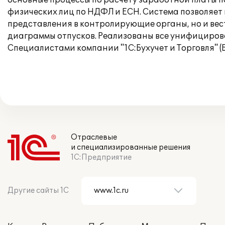
основные процессы по расчету заработной платы п
физических лиц по НДФЛ и ЕСН. Система позволяет
представления в контролирующие органы, но и вес
диаграммы отпусков. Реализованы все унифицирова
Специалистами компании "1С:Бухучет и Торговля" 
Отраслевые
и специализированные решения
1С:Предприятие
Другие сайты 1С