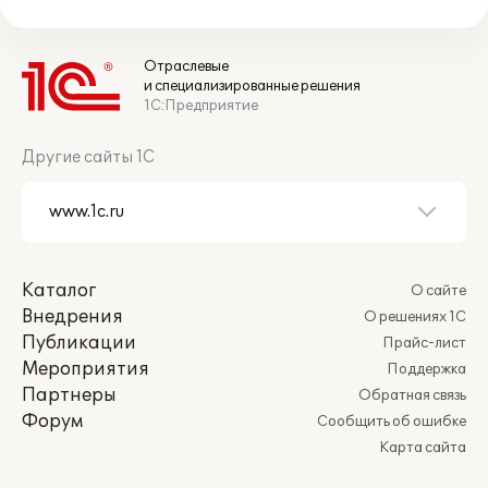
Отраслевые
и специализированные решения
1С:Предприятие
Другие сайты 1С
Каталог
О сайте
Внедрения
О решениях 1С
Публикации
Прайс-лист
Мероприятия
Поддержка
Партнеры
Обратная связь
Форум
Сообщить об ошибке
Карта сайта