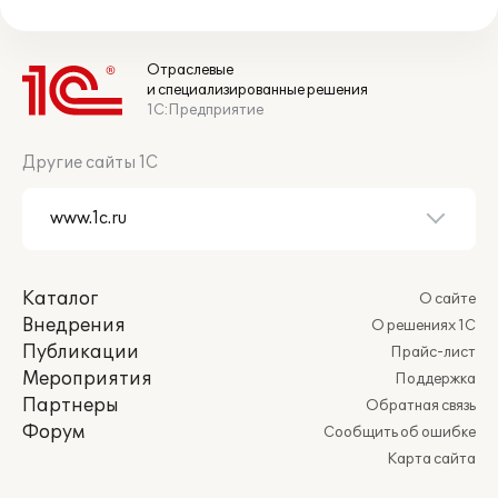
Отраслевые
и специализированные решения
1С:Предприятие
Другие сайты 1С
Каталог
О сайте
Внедрения
О решениях 1С
Публикации
Прайс-лист
Мероприятия
Поддержка
Партнеры
Обратная связь
Форум
Сообщить об ошибке
Карта сайта