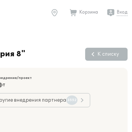
Корзина
Вход
рия 8"
К списку
недрение/проект
фт
ругие внедрения партнера
3552