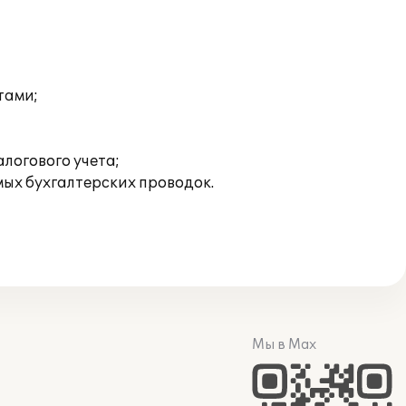
тами;
логового учета;
ых бухгалтерских проводок.
Мы в Max