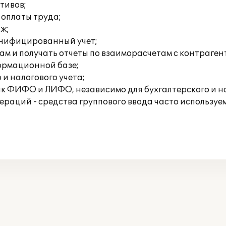
тивов;
 оплаты труда;
аж;
онифицированный учет;
ам и получать отчеты по взаиморасчетам с контраген
формационной базе;
 и налогового учета;
ак ФИФО и ЛИФО, независимо для бухгалтерского и на
раций - средства группового ввода часто используем