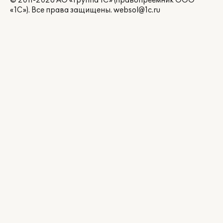
© 2011-2026 АО «Группа 1С» (правопреемник ООО
«1С»). Все права защищены.
websol@1c.ru