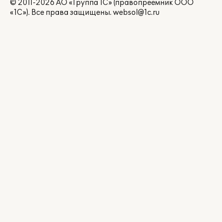
© 2011-2026 АО «Группа 1С» (правопреемник ООО
«1С»). Все права защищены.
websol@1c.ru