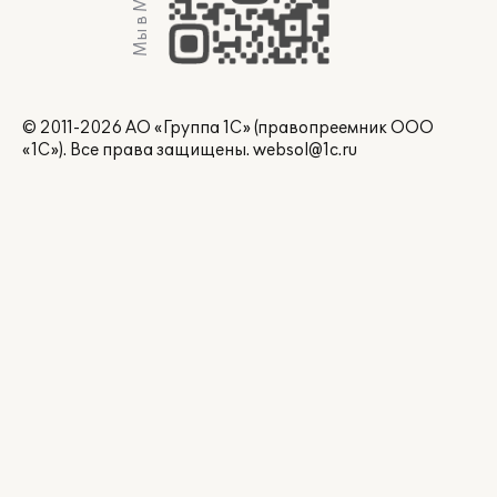
Мы в Max
© 2011-2026 АО «Группа 1С» (правопреемник ООО
«1С»). Все права защищены.
websol@1c.ru