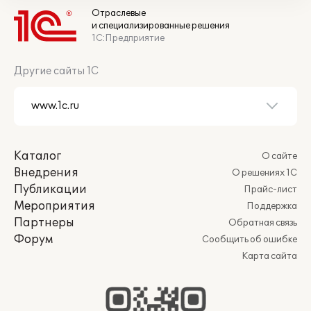
Отраслевые
и специализированные решения
1С:Предприятие
Другие сайты 1С
Каталог
О сайте
Внедрения
О решениях 1С
Публикации
Прайс-лист
Мероприятия
Поддержка
Партнеры
Обратная связь
Форум
Сообщить об ошибке
Карта сайта