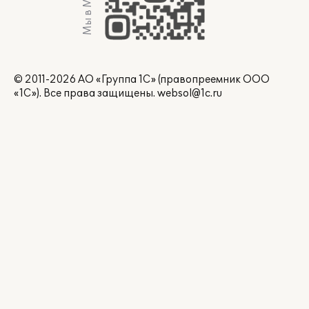
Мы в Max
© 2011-2026 АО «Группа 1С» (правопреемник ООО
«1С»). Все права защищены.
websol@1c.ru