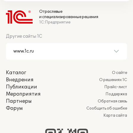
Отраслевые
и специализированные решения
1С:Предприятие
Другие сайты 1С
Каталог
О сайте
Внедрения
О решениях 1С
Публикации
Прайс-лист
Мероприятия
Поддержка
Партнеры
Обратная связь
Форум
Сообщить об ошибке
Карта сайта