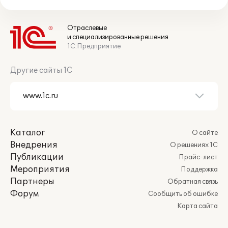
Отраслевые
и специализированные решения
1С:Предприятие
Другие сайты 1С
Каталог
О сайте
Внедрения
О решениях 1С
Публикации
Прайс-лист
Мероприятия
Поддержка
Партнеры
Обратная связь
Форум
Сообщить об ошибке
Карта сайта