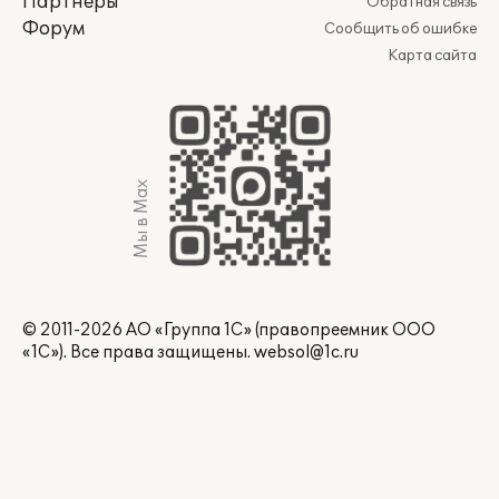
Партнеры
Обратная связь
Форум
Сообщить об ошибке
Карта сайта
Мы в Max
© 2011-2026 АО «Группа 1С» (правопреемник ООО
«1С»). Все права защищены.
websol@1c.ru