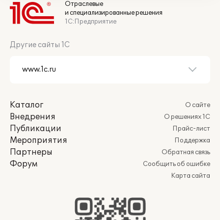
Отраслевые
и специализированные решения
1С:Предприятие
Другие сайты 1С
Каталог
О сайте
Внедрения
О решениях 1С
Публикации
Прайс-лист
Мероприятия
Поддержка
Партнеры
Обратная связь
Форум
Сообщить об ошибке
Карта сайта