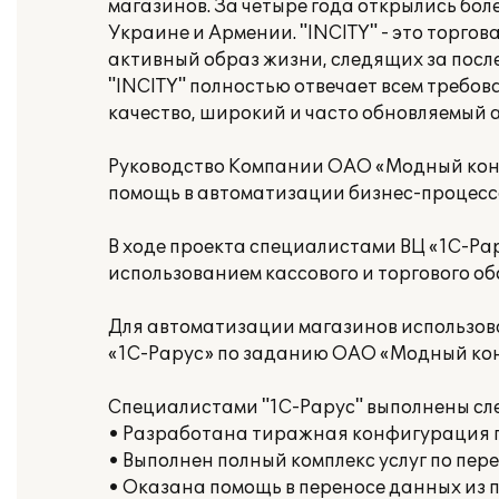
магазинов. За четыре года открылись боле
Украине и Армении. "INCITY" - это торго
активный образ жизни, следящих за пос
"INCITY" полностью отвечает всем требо
качество, широкий и часто обновляемый 
Руководство Компании ОАО «Модный кон
помощь в автоматизации бизнес-процессо
В ходе проекта специалистами ВЦ «1С-Ра
использованием кассового и торгового о
Для автоматизации магазинов использо
«1С-Рарус» по заданию ОАО «Модный конт
Специалистами "1С-Рарус" выполнены сл
• Разработана тиражная конфигурация
• Выполнен полный комплекс услуг по пер
• Оказана помощь в переносе данных из 