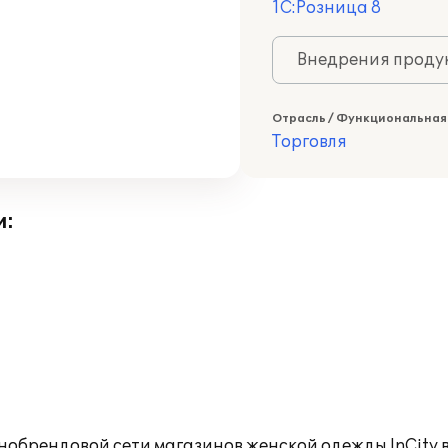
1С:Розница 8
Внедрения продук
Отрасль / Функциональная
Торговля
и:
брендовой сети магазинов женской одежды InCity в 