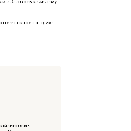
 разработанную систему
пателя, сканер штрих-
нчайзинговых