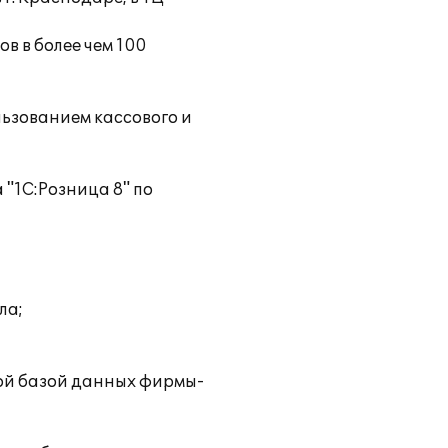
ов в более чем 100
льзованием кассового и
"1С:Розница 8" по
ла;
ой базой данных фирмы-