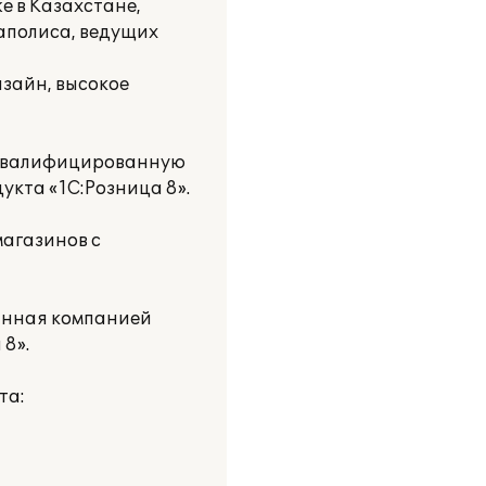
же в Казахстане,
гаполиса, ведущих
изайн, высокое
 квалифицированную
укта «1С:Розница 8».
магазинов с
анная компанией
8».
та: