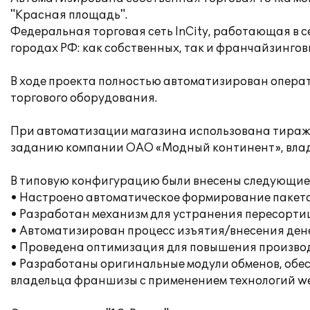
"Красная площадь".
Федеральная торговая сеть InCity, работающая в сег
городах РФ: как собственных, так и франчайзингов
В ходе проекта полностью автоматизирован операт
торгового оборудования.
При автоматизации магазина использована тиражн
заданию компании ОАО «Модный континент», владе
В типовую конфигурацию были внесены следующие
• Настроено автоматическое формирование пакето
• Разработан механизм для устранения пересорти
• Автоматизирован процесс изъятия/внесения дене
• Проведена оптимизация для повышения произво
• Разработаны оригинальные модули обменов, об
владельца франшизы с применением технологий we