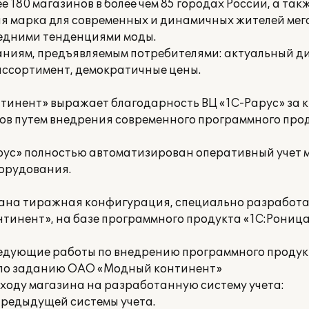
е 180 магазинов в более чем 85 городах России, а так
вая марка для современных и динамичных жителей ме
ледними тенденциями моды.
ваниям, предъявляемым потребителями: актуальный д
ассортимент, демократичные цены.
тинент» выражает благодарность ВЦ «1С-Рарус» за
в путем внедрения современного программного прод
рус» полностью автоматизирован оперативный учет 
борудования.
вана тиражная конфигурация, специально разработ
инент», на базе программного продукта «1С:Роница 
едующие работы по внедрению программного продук
 по заданию ОАО «Модный континент»
еходу магазина на разработанную систему учета:
предыдущей системы учета.