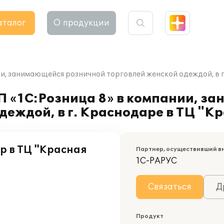
аталог
О продукции
ии, занимающейся розничной торговлей женской одеждой, в 
П «1С:Розница 8» в компании, з
деждой, в г. Краснодаре в ТЦ "
р в ТЦ "Красная
Партнер, осуществивший в
1С-РАРУС
Связаться
Д
Продукт