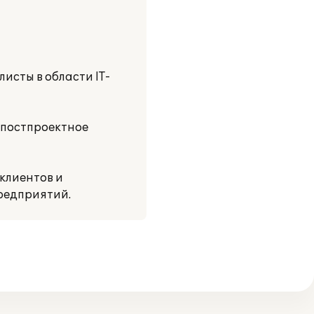
исты в области IT-
 постпроектное
клиентов и
редприятий.