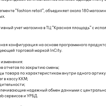
менте "fashion retail", объединяет около 180 магазин
ых.
ивный учет магазина в ТЦ "Красная площадь" с испо
ая конфигурация на основе программного продукта 
ющей торговой маркой InCity.
 изменения:
в отчетов по закрытию смены;
цы товара по характеристикам внутри одного артику
г в кассу ККМ;
дительности;
еспечивающие надежный обмен данными с центральн
b сервисов и УРБД.