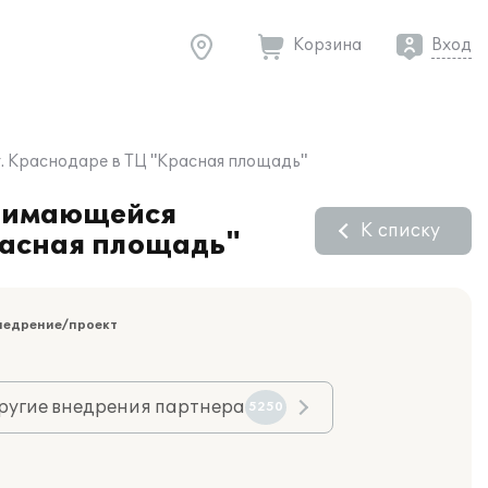
Корзина
Вход
г. Краснодаре в ТЦ "Красная площадь"
анимающейся
К списку
Красная площадь"
недрение/проект
ругие внедрения партнера
5250