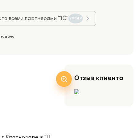
та всеми партнерами "1С"
79849
 задача
Отзыв клиента
г. Краснодаре, в ТЦ