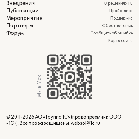
Внедрения
О решениях 1С
Публикации
Прайс-лист
Мероприятия
Поддержка
Партнеры
Обратная связь
Форум
Сообщить об ошибке
Карта сайта
Мы в Max
© 2011-2026 АО «Группа 1С» (правопреемник ООО
«1С»). Все права защищены.
websol@1c.ru