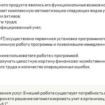
ого продукта явились его функциональные возможно
вает комплексную автоматизацию следующих видов у
х активов;
ты труда;
ифицированный учет;
БИТ) осуществлена первичная установка программног
ильную работу программы и позволившие немедленн
ниие пользователя работе с программой.
получать целостную картину финансово-хозяйственн
го труда и количество операционных ошибок.
ания услуг. В нашей работе существует потребность 
о принято решение автоматизировать учет в организа
8.1".