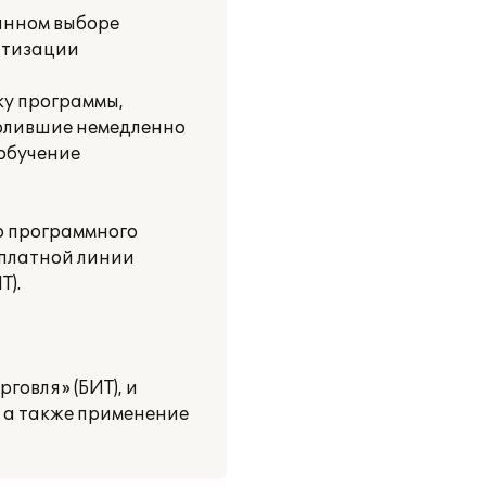
данном выборе
матизации
ку программы,
волившие немедленно
 обучение
о программного
сплатной линии
Т).
овля» (БИТ), и
, а также применение