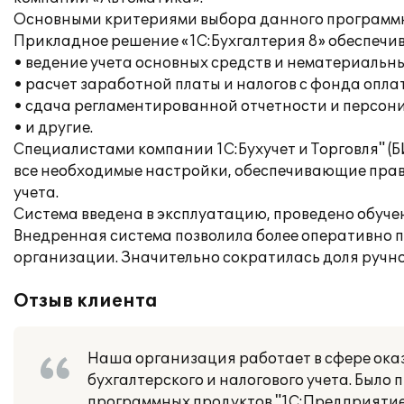
Основными критериями выбора данного программн
Прикладное решение «1С:Бухгалтерия 8» обеспечи
• ведение учета основных средств и нематериальны
• расчет заработной платы и налогов с фонда опла
• сдача регламентированной отчетности и персон
• и другие.
Специалистами компании 1С:Бухучет и Торговля" (
все необходимые настройки, обеспечивающие прав
учета.
Система введена в эксплуатацию, проведено обуче
Внедренная система позволила более оперативно 
организации. Значительно сократилась доля ручно
Отзыв клиента
Наша организация работает в сфере оказ
бухгалтерского и налогового учета. Был
программных продуктов "1С:Предприятие 