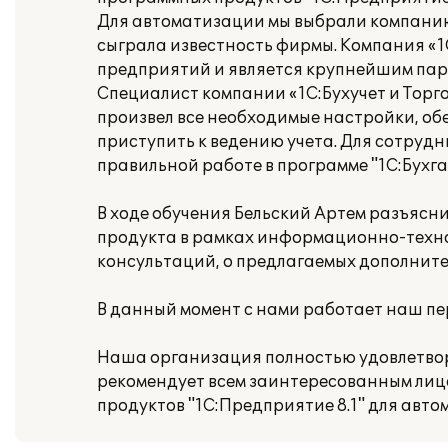
Для автоматизации мы выбрали компанию «
сыграла известность фирмы. Компания «1С
предприятий и является крупнейшим парт
Специалист компании «1С:Бухучет и Торг
произвел все необходимые настройки, о
приступить к ведению учета. Для сотруд
правильной работе в программе "1С:Бухга
В ходе обучения Бельский Артем разъяс
продукта в рамках информационно-техно
консультаций, о предлагаемых дополнител
В данный момент с нами работает наш п
Наша организация полностью удовлетворе
рекомендует всем заинтересованным лица
продуктов "1С:Предприятие 8.1" для авто