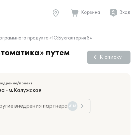
Корзина
Вход
ограммного продукта «1С:Бухгалтерия 8»
втоматика» путем
К списку
недрение/проект
а - м. Калужская
ругие внедрения партнера
8118