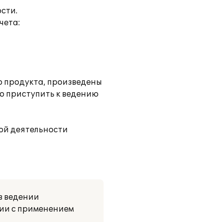
сти.
чета:
о продукта, произведены
о приступить к ведению
ой деятельности
в ведении
ции с применением