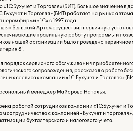
1С:Бухучет и Торговля» (БИТ). Большое значение в 
:Бухучет и Торговля» (БИТ) работает на рынке авто
нером фирмы «1С» с 1997 года.
овля» Бельский Артем осуществил первичную установ
беспечивающие правильную работу программы и поз
ников нашей организации было проведено первичное
лтерия 8".
нил порядок сервисного обслуживания приобретенног
логического сопровождения, рассказал о работе бе
ьных сервисах компании «1С:Бухучет и Торговля» (БИ
ерсональный менеджер Майорова Наталья.
на работой сотрудников компании «1С:Бухучет и Торг
м сотрудничество с компанией «Бухучет и торговля»
матизации бухгалтерского и налогового учета.