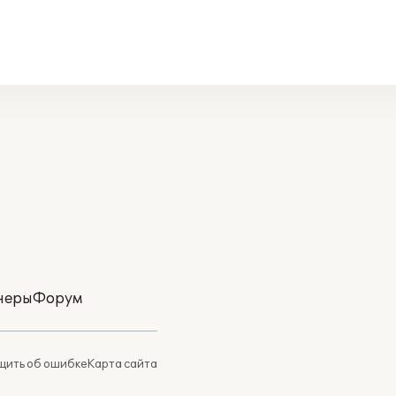
неры
Форум
ить об ошибке
Карта сайта