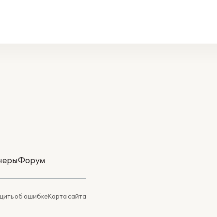
неры
Форум
ить об ошибке
Карта сайта