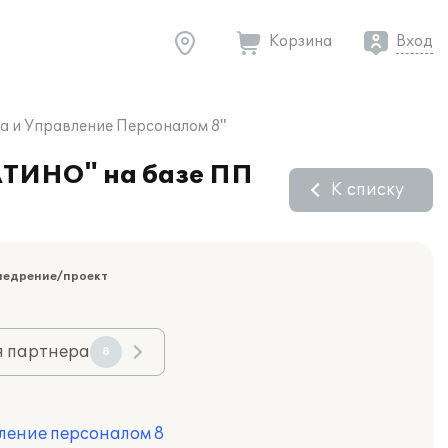
Корзина
Вход
а и Управление Персоналом 8"
АТИНО" на базе ПП
К списку
недрение/проект
я партнера
8
ление персоналом 8