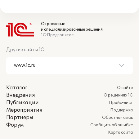
Отраслевые
и специализированные решения
1С:Предприятие
Другие сайты 1С
Каталог
О сайте
Внедрения
О решениях 1С
Публикации
Прайс-лист
Мероприятия
Поддержка
Партнеры
Обратная связь
Форум
Сообщить об ошибке
Карта сайта